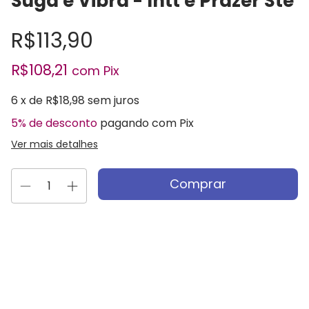
Suga e Vibra - Intt e Prazer Ste
R$113,90
R$108,21
com
Pix
6
x de
R$18,98
sem juros
5% de desconto
pagando com Pix
Ver mais detalhes
Entregas para o CEP:
Alterar CEP
Calcular