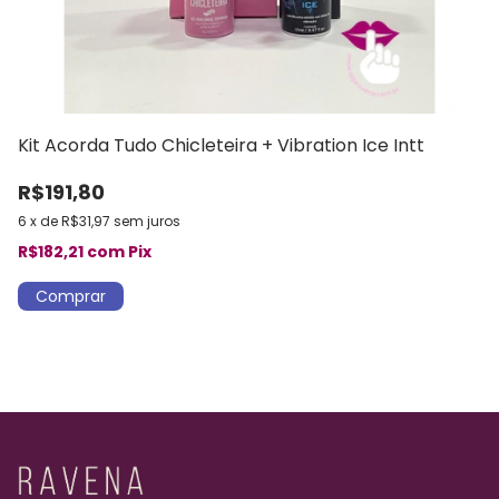
Kit Acorda Tudo Chicleteira + Vibration Ice Intt
Ki
R$191,80
R
6
x
de
R$31,97
sem juros
6
R$182,21
com
Pix
R$