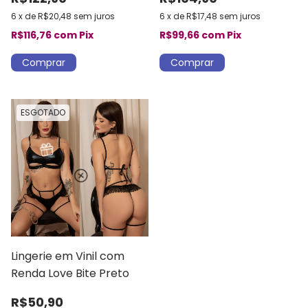
Sainha
6
x
de
R$20,48
sem juros
6
x
de
R$17,48
sem juros
R$116,76
com
Pix
R$99,66
com
Pix
Comprar
Comprar
ESGOTADO
Lingerie em Vinil com
Renda Love Bite Preto
R$50,90