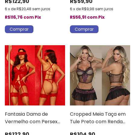
R$122,90
R$59,90
6
x
de
R$20,48
sem juros
6
x
de
R$9,98
sem juros
R$116,76
com
Pix
R$56,91
com
Pix
Comprar
Fantasia Dama de
Cropped Meia Taça em
Vermelho com Persex
Tule Preto com Renda
Liga
Rosé + Calcinha Fio +
R$122,90
R$104,90