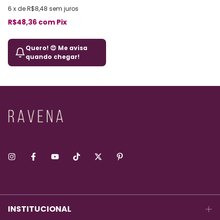
6
x
de
R$8,48
sem juros
R$48,36
com
Pix
Quero! 😍 Me avisa
quando chegar!
INSTITUCIONAL