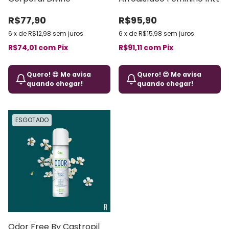
R$77,90
R$95,90
6
x
de
R$12,98
sem juros
6
x
de
R$15,98
sem juros
R$74,01
com
Pix
R$91,11
com
Pix
Quero! 😍 Me avisa
Quero! 😍 Me avisa
quando chegar!
quando chegar!
ESGOTADO
Odor Free By Castropil