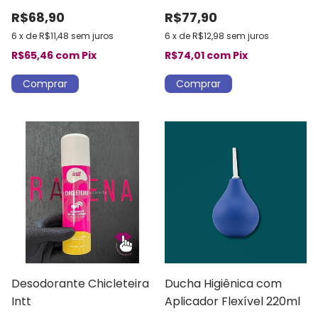
R$68,90
R$77,90
6
x
de
R$11,48
sem juros
6
x
de
R$12,98
sem juros
R$65,46
com
Pix
R$74,01
com
Pix
Desodorante Chicleteira
Ducha Higiênica com
Intt
Aplicador Flexível 220ml