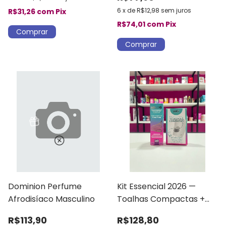
6
x
de
R$12,98
sem juros
R$31,26
com
Pix
R$74,01
com
Pix
Dominion Perfume
Kit Essencial 2026 —
Afrodisíaco Masculino
Toalhas Compactas +
Espuma Higiênica Intt
R$113,90
R$128,80
Care