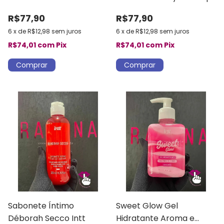
Déborah Secco Intt
R$77,90
R$77,90
6
x
de
R$12,98
sem juros
6
x
de
R$12,98
sem juros
R$74,01
com
Pix
R$74,01
com
Pix
Sabonete Íntimo
Sweet Glow Gel
Déborah Secco Intt
Hidratante Aroma e