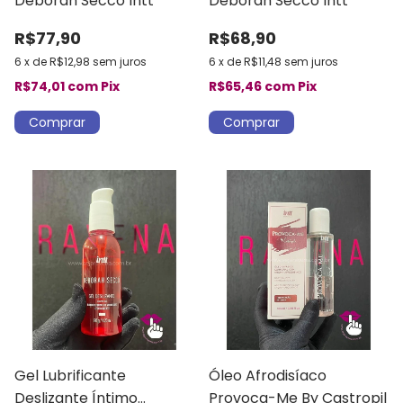
Déborah Secco Intt
Déborah Secco Intt
R$77,90
R$68,90
6
x
de
R$12,98
sem juros
6
x
de
R$11,48
sem juros
R$74,01
com
Pix
R$65,46
com
Pix
Gel Lubrificante
Óleo Afrodisíaco
Deslizante Íntimo
Provoca-Me By Castropil