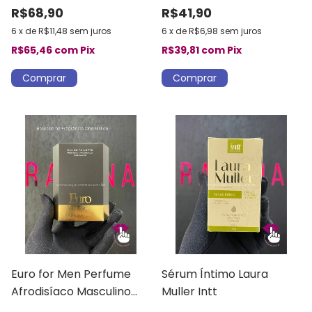
R$68,90
R$41,90
6
x
de
R$11,48
sem juros
6
x
de
R$6,98
sem juros
R$65,46
com
Pix
R$39,81
com
Pix
Euro for Men Perfume
Sérum Íntimo Laura
Afrodisíaco Masculino
Muller Intt
Intt