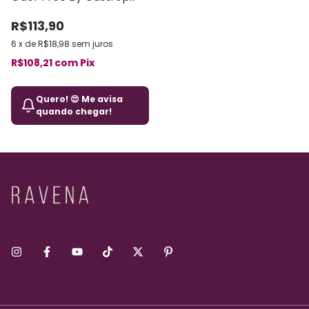
R$113,90
6
x
de
R$18,98
sem juros
R$108,21
com
Pix
Quero! 😍 Me avisa
quando chegar!