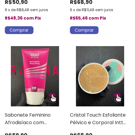
R$50,90
R$68,90
6
x
de
R$8,48
sem juros
6
x
de
R$11,48
sem juros
R$48,36
com
Pix
R$65,46
com
Pix
Sabonete Feminino
Cristal Touch Esfoliante
Afrodisíaco com
Pélvico e Corporal Intt
Barbatimão
Wellness