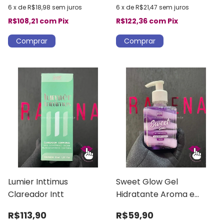
6
x
de
R$18,98
sem juros
6
x
de
R$21,47
sem juros
R$108,21
com
Pix
R$122,36
com
Pix
Lumier Inttimus
Sweet Glow Gel
Clareador Intt
Hidratante Aroma e
Sabor Amora Intt
R$113,90
R$59,90