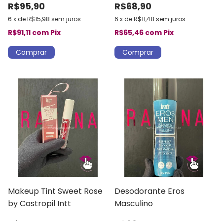
R$95,90
R$68,90
6
x
de
R$15,98
sem juros
6
x
de
R$11,48
sem juros
R$91,11
com
Pix
R$65,46
com
Pix
Makeup Tint Sweet Rose
Desodorante Eros
by Castropil Intt
Masculino