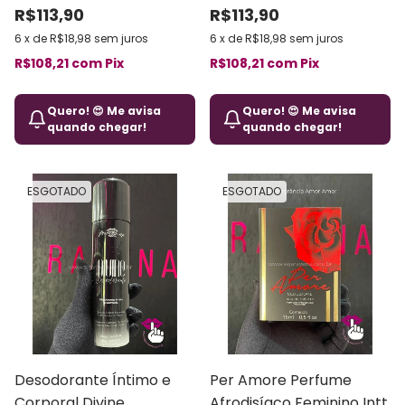
R$113,90
R$113,90
6
x
de
R$18,98
sem juros
6
x
de
R$18,98
sem juros
R$108,21
com
Pix
R$108,21
com
Pix
Quero! 😍 Me avisa
Quero! 😍 Me avisa
quando chegar!
quando chegar!
ESGOTADO
ESGOTADO
Desodorante Íntimo e
Per Amore Perfume
Corporal Divine
Afrodisíaco Feminino Intt