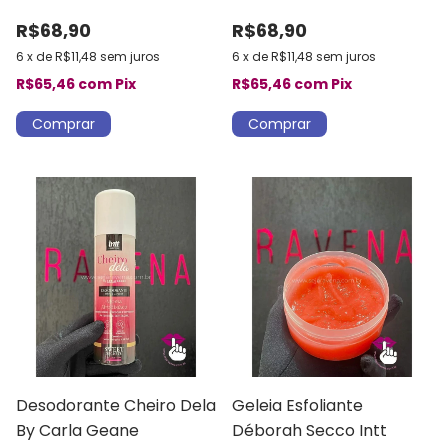
Sabor Chiclete Intt
R$68,90
R$68,90
6
x
de
R$11,48
sem juros
6
x
de
R$11,48
sem juros
R$65,46
com
Pix
R$65,46
com
Pix
Desodorante Cheiro Dela
Geleia Esfoliante
By Carla Geane
Déborah Secco Intt