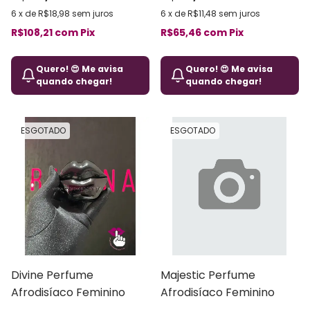
6
x
de
R$18,98
sem juros
6
x
de
R$11,48
sem juros
R$108,21
com
Pix
R$65,46
com
Pix
Quero! 😍 Me avisa
Quero! 😍 Me avisa
quando chegar!
quando chegar!
ESGOTADO
ESGOTADO
Divine Perfume
Majestic Perfume
Afrodisíaco Feminino
Afrodisíaco Feminino