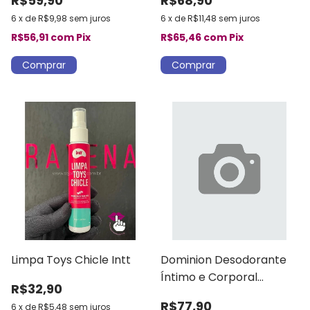
R$59,90
R$68,90
6
x
de
R$9,98
sem juros
6
x
de
R$11,48
sem juros
R$56,91
com
Pix
R$65,46
com
Pix
Limpa Toys Chicle Intt
Dominion Desodorante
Íntimo e Corporal
R$32,90
Masculino
R$77,90
6
x
de
R$5,48
sem juros