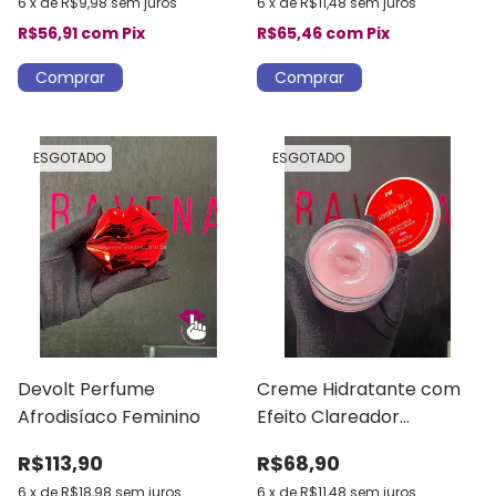
6
x
de
R$9,98
sem juros
6
x
de
R$11,48
sem juros
R$56,91
com
Pix
R$65,46
com
Pix
ESGOTADO
ESGOTADO
Devolt Perfume
Creme Hidratante com
Afrodisíaco Feminino
Efeito Clareador
Déborah Secco Intt
R$113,90
R$68,90
6
x
de
R$18,98
sem juros
6
x
de
R$11,48
sem juros