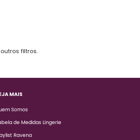
utros filtros.
EJA MAIS
uem Somos
abela de Medidas Lingerie
aylist Ravena