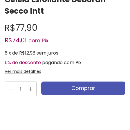
Secco Intt
R$77,90
R$74,01
com
Pix
6
x de
R$12,98
sem juros
5% de desconto
pagando com Pix
Ver mais detalhes
Entregas para o CEP:
Alterar CEP
Calcular