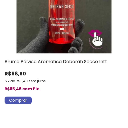
Bruma Pélvica Aromática Déborah Secco Intt
C
S
R$68,90
R
6
x
de
R$11,48
sem juros
6
R$65,46
com
Pix
R