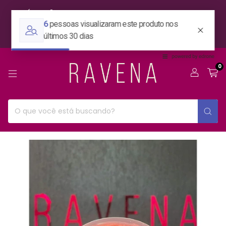
ESTÁ EM SÃO PAULO? TEMOS ENVIO EXPRESS! SELECIONE A
OPÇÃO: RETIRAR NA LOJA E ALINHE O ENVIO ATRAVÉS DO
WHATSAPP.
0