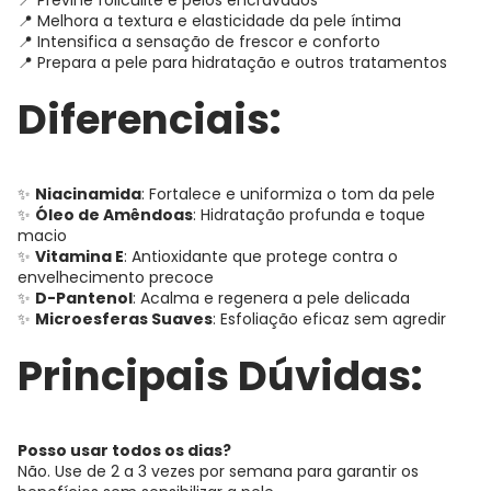
📍 Previne foliculite e pelos encravados
📍 Melhora a textura e elasticidade da pele íntima
📍 Intensifica a sensação de frescor e conforto
📍 Prepara a pele para hidratação e outros tratamentos
Diferenciais:
✨
Niacinamida
: Fortalece e uniformiza o tom da pele
✨
Óleo de Amêndoas
: Hidratação profunda e toque
macio
✨
Vitamina E
: Antioxidante que protege contra o
envelhecimento precoce
✨
D-Pantenol
: Acalma e regenera a pele delicada
✨
Microesferas Suaves
: Esfoliação eficaz sem agredir
Principais Dúvidas:
Posso usar todos os dias?
Não. Use de 2 a 3 vezes por semana para garantir os