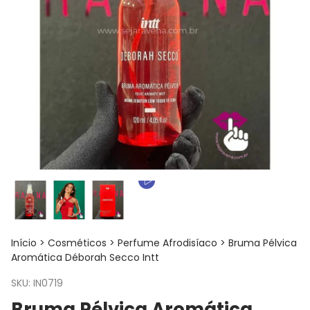
Início
>
Cosméticos
>
Perfume Afrodisíaco
>
Bruma Pélvica
Aromática Déborah Secco Intt
SKU:
IN0719
Bruma Pélvica Aromática