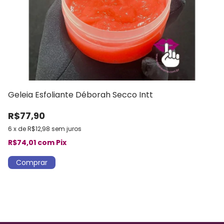
Geleia Esfoliante Déborah Secco Intt
C
S
R$77,90
R
6
x
de
R$12,98
sem juros
6
R$74,01
com
Pix
R