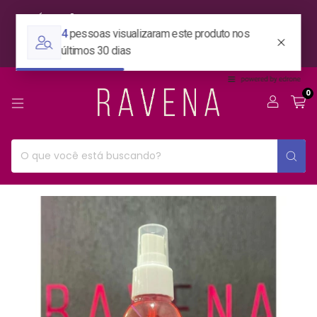
ESTÁ EM SÃO PAULO? TEMOS ENVIO EXPRESS! SELECIONE A
OPÇÃO: RETIRAR NA LOJA E ALINHE O ENVIO ATRAVÉS DO
WHATSAPP.
0