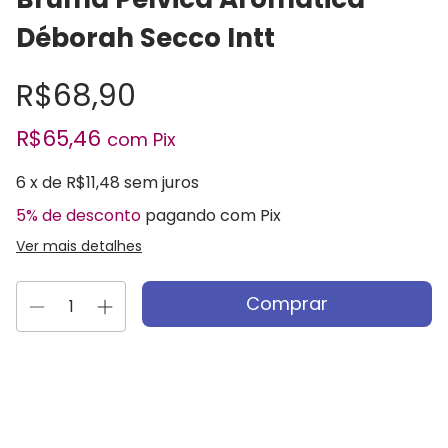
Déborah Secco Intt
R$68,90
R$65,46
com
Pix
6
x de
R$11,48
sem juros
5% de desconto
pagando com Pix
Ver mais detalhes
Entregas para o CEP:
Alterar CEP
Calcular